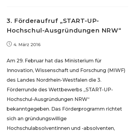
Businessplan
Wettbewerbs
2014
COLDPLASMATECH
Weiterhin
3. Förderaufruf „START-UP-
Auf
Erfolgskurs
Hochschul-Ausgründungen NRW“
–
Sechsstelliges
Angel-
Investment
Beitrag
4. März 2016
Für
veröffentlicht:
High-
Tech
Wundauflage
Am 29. Februar hat das Ministerium für
Innovation, Wissenschaft und Forschung (MIWF)
des Landes Nordrhein-Westfalen die 3.
Förderrunde des Wettbewerbs „START-UP-
Hochschul-Ausgründungen NRW“
bekanntgegeben. Das Förderprogramm richtet
sich an gründungswillige
Hochschulabsolventinnen und -absolventen,