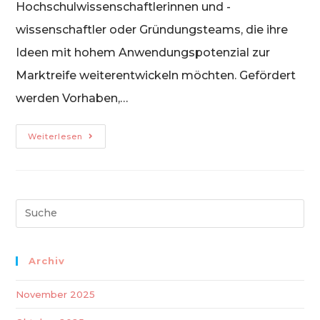
Hochschulwissenschaftlerinnen und -
wissenschaftler oder Gründungsteams, die ihre
Ideen mit hohem Anwendungspotenzial zur
Marktreife weiterentwickeln möchten. Gefördert
werden Vorhaben,…
3.
Weiterlesen
Förderaufruf
„START-
UP-
Hochschul-
Ausgründungen
NRW“
Search
this
website
Archiv
November 2025