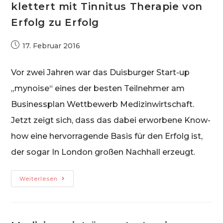
klettert mit Tinnitus Therapie von
Erfolg zu Erfolg
Beitrag
17. Februar 2016
veröffentlicht:
Vor zwei Jahren war das Duisburger Start-up
„mynoise“ eines der besten Teilnehmer am
Businessplan Wettbewerb Medizinwirtschaft.
Jetzt zeigt sich, dass das dabei erworbene Know-
how eine hervorragende Basis für den Erfolg ist,
der sogar In London großen Nachhall erzeugt.
Nach
Weiterlesen
Teilnahme
Am
Wettbewerb
Medizinwirtschaft:
“mynoise”
Klettert