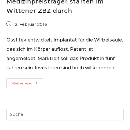
Medizinpreisträger starten im
Mit
Tinnitus
Wittener ZBZ durch
Therapie
Von
Erfolg
Zu
Beitrag
12. Februar 2016
Erfolg
veröffentlicht:
Ossfitek entwickelt Implantat für die Wirbelsäule,
das sich im Körper auflöst. Patent ist
angemeldet. Marktreif soll das Produkt in fünf
Jahren sein. Investoren sind hoch willkommen!
Medizinpreisträger
Weiterlesen
Starten
Im
Wittener
ZBZ
Durch
Search
this
website