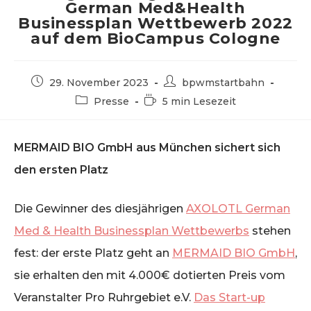
German Med&Health
Businessplan Wettbewerb 2022
auf dem BioCampus Cologne
Beitrag
Beitrags-
29. November 2023
bpwmstartbahn
veröffentlicht:
Autor:
Beitrags-
Lesedauer:
Presse
5 min Lesezeit
Kategorie:
MERMAID BIO GmbH aus München sichert sich
den ersten Platz
Die Gewinner des diesjährigen
AXOLOTL German
Med & Health Businessplan Wettbewerbs
stehen
fest: der erste Platz geht an
MERMAID BIO GmbH
,
sie erhalten den mit 4.000€ dotierten Preis vom
Veranstalter Pro Ruhrgebiet e.V.
Das Start-up